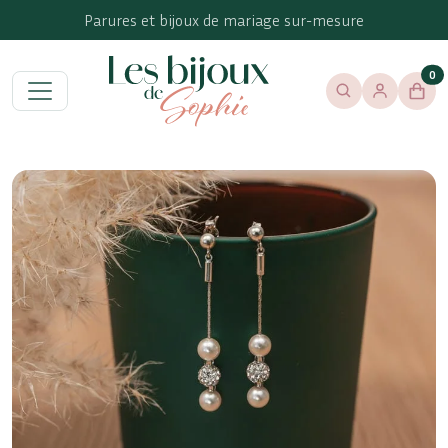
Parures et bijoux de mariage sur-mesure
0
Menu
Rechercher
Se connect
Les Bijoux de Sophie
Pan