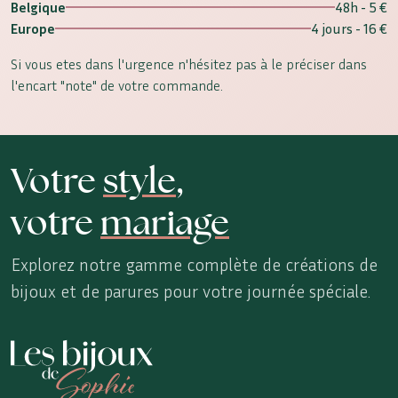
Belgique
48h - 5 €
Europe
4 jours - 16 €
Si vous etes dans l'urgence n'hésitez pas à le préciser dans
l'encart "note" de votre commande.
Votre
style
,
votre
mariage
Explorez notre gamme complète de créations de
bijoux et de parures pour votre journée spéciale.
Les Bijoux de Sophie