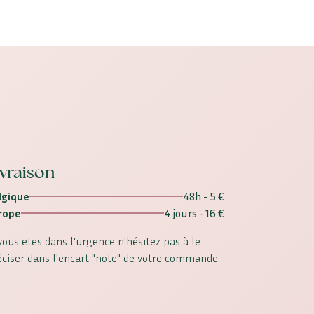
ivraison
lgique
48h - 5 €
rope
4 jours - 16 €
 vous etes dans l'urgence n'hésitez pas à le
éciser dans l'encart "note" de votre commande.