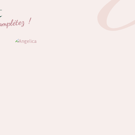
t
omplétez !