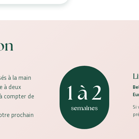
son
L
és à la main
1 à 2
ne à deux
Be
Eu
, à compter de
Si
semaines
votre prochain
pr