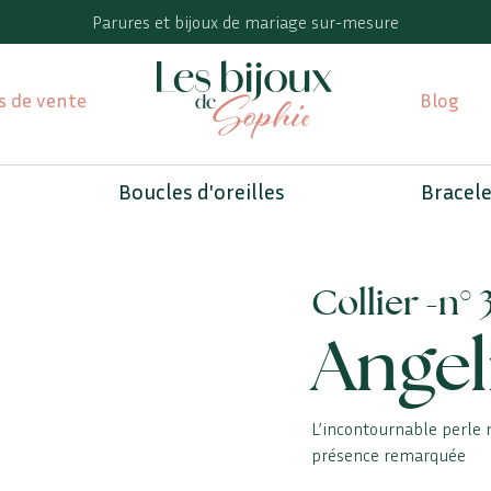
Parures et bijoux de mariage sur-mesure
s de vente
Blog
Boucles d'oreilles
Bracel
Collier -
n° 
Angel
L’incontournable perle na
présence remarquée