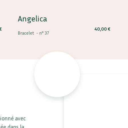
Angelica
€
40,00
€
Bracelet -
n° 37
tionné avec
uée dans la