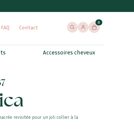
0
FAQ
Contact
Rechercher
Se connecter / s'inscrire
Panier
ets
Accessoires cheveux
37
ica
crée revisitée pour un joli collier à la