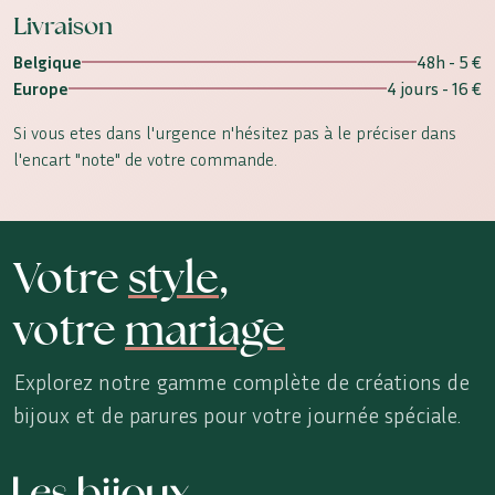
Livraison
Belgique
48h - 5 €
Europe
4 jours - 16 €
Si vous etes dans l'urgence n'hésitez pas à le préciser dans
l'encart "note" de votre commande.
Votre
style
,
votre
mariage
Explorez notre gamme complète de créations de
bijoux et de parures pour votre journée spéciale.
Les Bijoux de Sophie