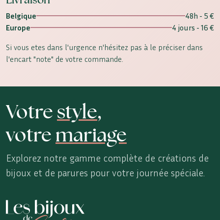
Belgique
48h - 5 €
Europe
4 jours - 16 €
Si vous etes dans l'urgence n'hésitez pas à le préciser dans
l'encart "note" de votre commande.
Votre
style
,
votre
mariage
Explorez notre gamme complète de créations de
bijoux et de parures pour votre journée spéciale.
Les Bijoux de Sophie