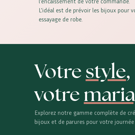
l’encaissement de votre commande.
L'idéal est de prévoir les bijoux pour 
essayage de robe.
Votre
style
,
votre
maria
Explorez notre gamme complète de cré
bijoux et de parures pour votre journée 