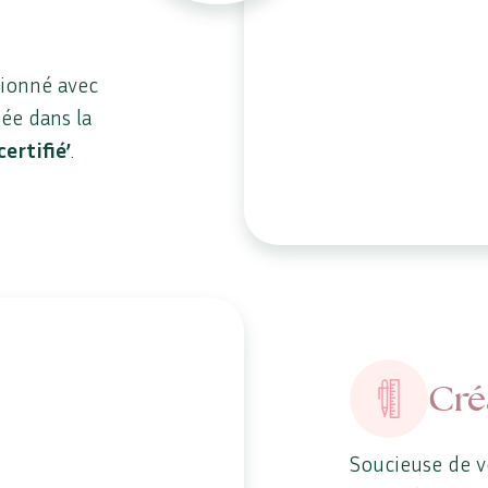
tionné avec
uée dans la
certifié’
.
Cré
Soucieuse de v