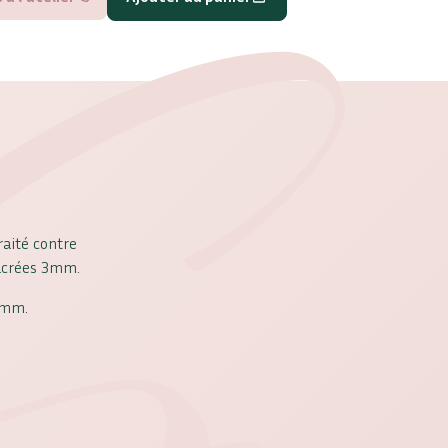
raité contre
nacrées 3mm.
5mm.