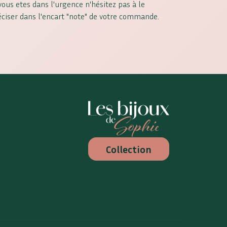
 vous etes dans l'urgence n'hésitez pas à le
éciser dans l'encart "note" de votre commande.
Les Bijoux de Sophie
Collection