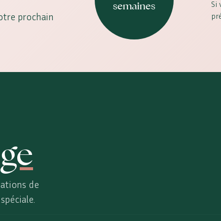
Si
semaines
votre prochain
pr
ge
ations de
spéciale.