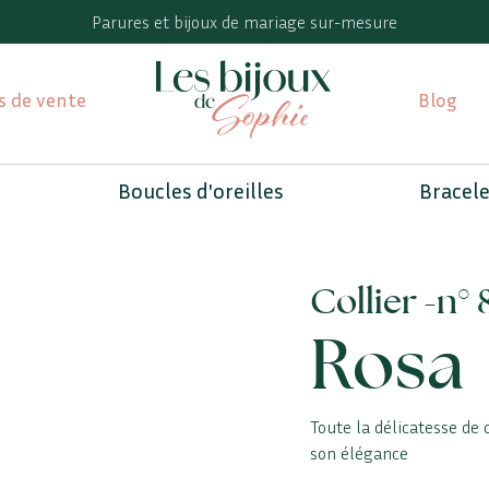
Parures et bijoux de mariage sur-mesure
s de vente
Blog
Boucles d'oreilles
Bracel
Collier -
n° 
Rosa
Toute la délicatesse de c
son élégance