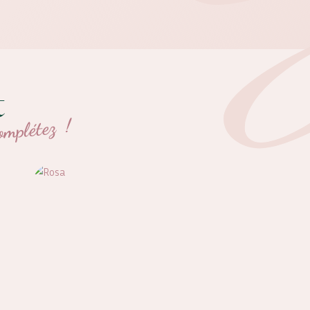
t
omplétez !