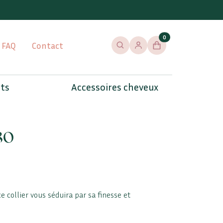
0
FAQ
Contact
Rechercher
Se connecter / s'inscrire
Panier
ets
Accessoires cheveux
80
e collier vous séduira par sa finesse et