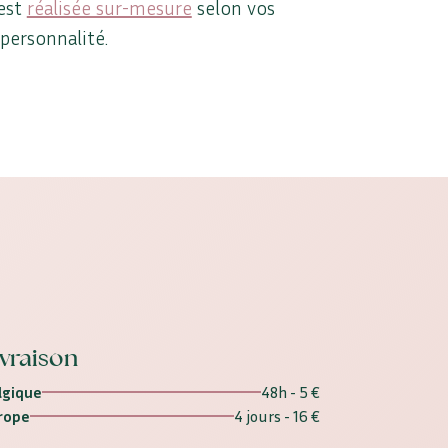
est
réalisée sur-mesure
selon vos
 personnalité.
ivraison
lgique
48h - 5 €
rope
4 jours - 16 €