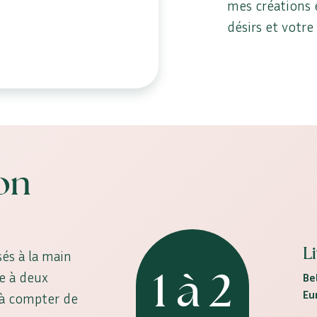
mes créations 
désirs et votre
son
L
és à la main
1 à 2
ne à deux
Be
Eu
, à compter de