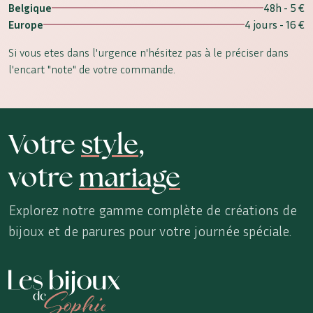
Belgique
48h - 5 €
Europe
4 jours - 16 €
Si vous etes dans l'urgence n'hésitez pas à le préciser dans
l'encart "note" de votre commande.
Votre
style
,
votre
mariage
Explorez notre gamme complète de créations de
bijoux et de parures pour votre journée spéciale.
Les Bijoux de Sophie