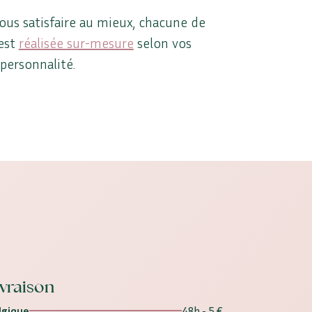
ous satisfaire au mieux, chacune de
est
réalisée sur-mesure
selon vos
 personnalité.
ivraison
lgique
48h - 5 €