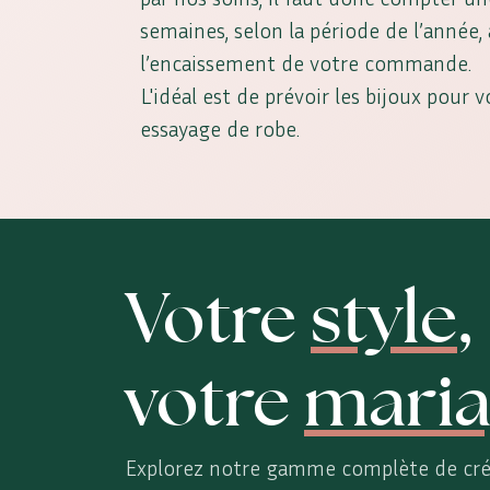
semaines, selon la période de l’année
l’encaissement de votre commande.
L'idéal est de prévoir les bijoux pour 
essayage de robe.
Votre
style
,
votre
maria
Explorez notre gamme complète de cré