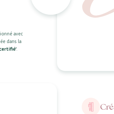
tionné avec
uée dans la
certifié’
.
Cré