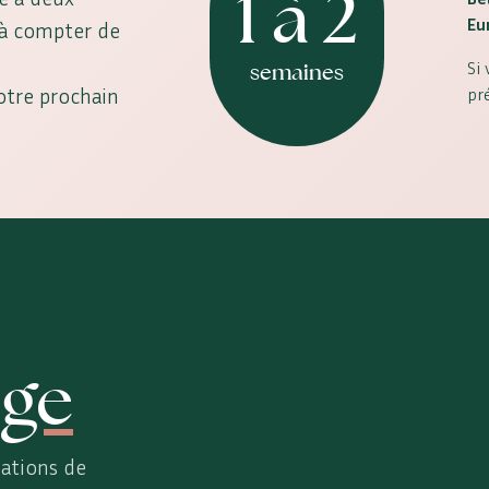
1 à 2
Eu
, à compter de
Si
semaines
votre prochain
pr
ge
ations de