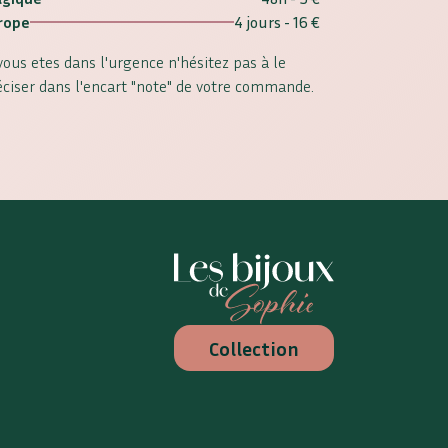
rope
4 jours - 16 €
 vous etes dans l'urgence n'hésitez pas à le
éciser dans l'encart "note" de votre commande.
Les Bijoux de Sophie
Collection