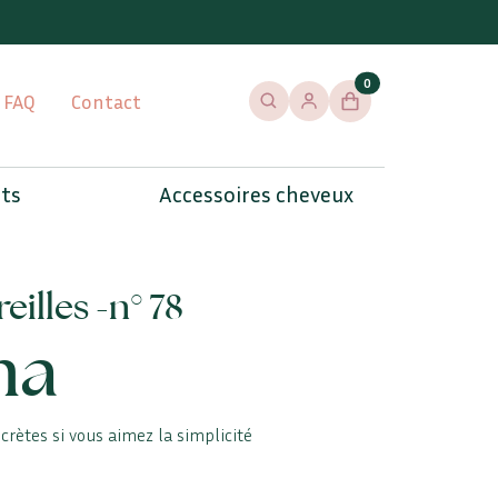
0
FAQ
Contact
Rechercher
Se connecter / s'inscrire
Panier
ets
Accessoires cheveux
eilles -
n° 78
na
scrètes si vous aimez la simplicité