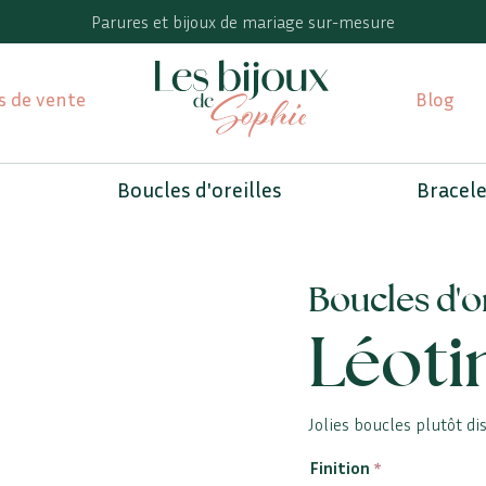
Parures et bijoux de mariage sur-mesure
s de vente
Blog
Boucles d'oreilles
Bracel
Boucles d'or
Léoti
Jolies boucles plutôt di
Finition
*