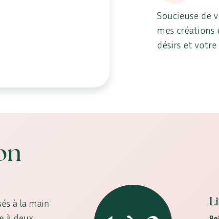
Soucieuse de v
mes créations 
désirs et votre
son
L
és à la main
ne à deux
Be