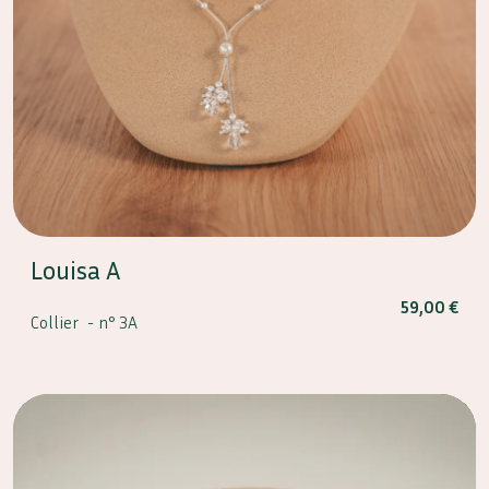
Louisa A
59,00
€
Collier -
n° 3A