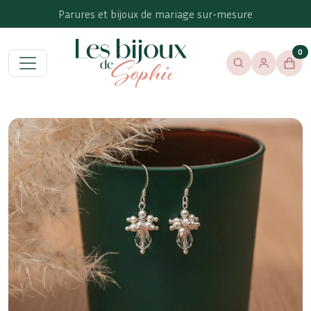
Parures et bijoux de mariage sur-mesure
0
Menu
Rechercher
Se connect
Les Bijoux de Sophie
Pan