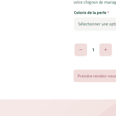
votre chignon de maria
Coloris de la perle
*
quantité
de
Ilaria
6mm
Prendre rendez-vous 