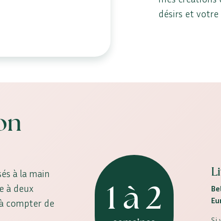
désirs et votre
son
L
és à la main
1 à 2
ne à deux
Be
Eu
, à compter de
Si