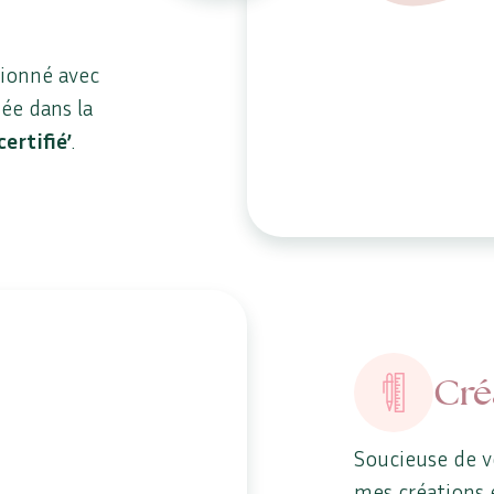
tionné avec
uée dans la
certifié’
.
Cré
Soucieuse de v
mes créations 