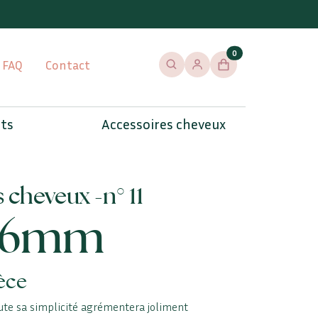
0
FAQ
Contact
Rechercher
Se connecter / s'inscrire
Panier
ets
Accessoires cheveux
 cheveux -
n° 11
a 6mm
èce
ute sa simplicité agrémentera joliment