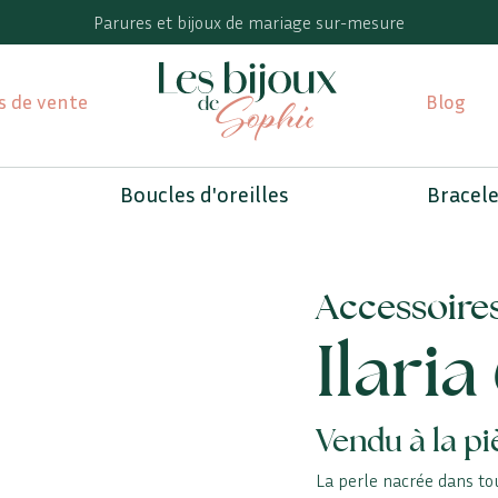
Parures et bijoux de mariage sur-mesure
s de vente
Blog
Boucles d'oreilles
Bracel
Accessoires
Ilari
Vendu à la pi
La perle nacrée dans to