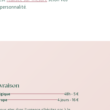
 personnalité.
ivraison
lgique
48h - 5 €
rope
4 jours - 16 €
 vous etes dans l'urgence n'hésitez pas à le