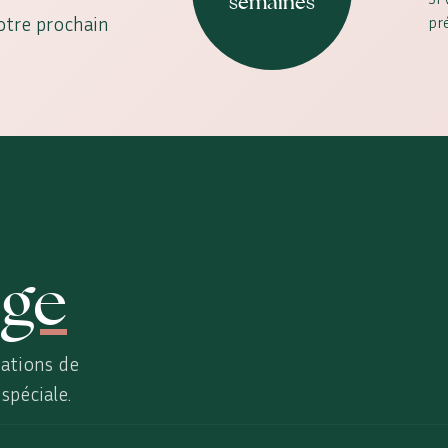
semaines
votre prochain
pr
ge
ations de
spéciale.