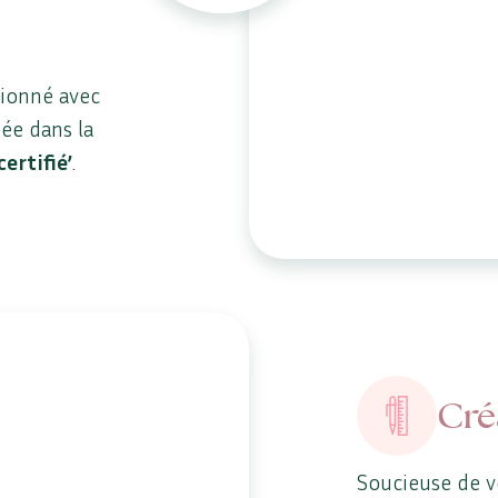
tionné avec
uée dans la
certifié’
.
Cré
Soucieuse de v