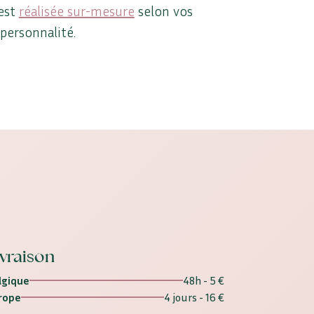
est
réalisée sur-mesure
selon vos
 personnalité.
ivraison
lgique
48h - 5 €
rope
4 jours - 16 €