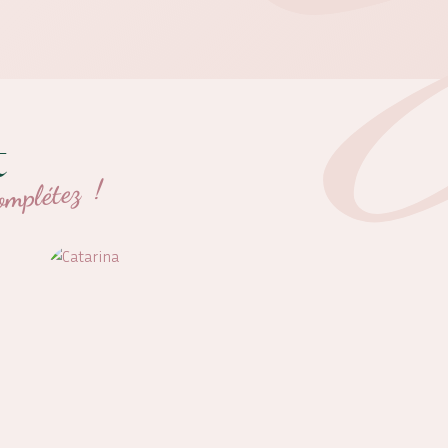
t
omplétez !