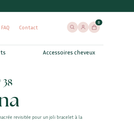
0
FAQ
Contact
Rechercher
Se connecter / s'inscrire
Panier
ets
Accessoires cheveux
° 38
na
acrée revisitée pour un joli bracelet à la