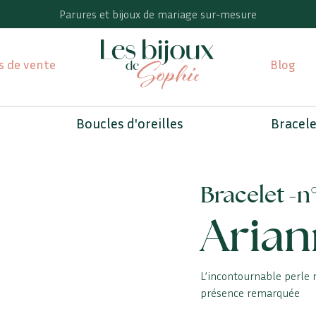
Parures et bijoux de mariage sur-mesure
s de vente
Blog
Boucles d'oreilles
Bracel
Bracelet -
n
Arian
L’incontournable perle n
présence remarquée