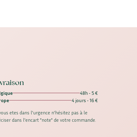
ivraison
lgique
48h - 5 €
rope
4 jours - 16 €
 vous etes dans l'urgence n'hésitez pas à le
éciser dans l'encart "note" de votre commande.