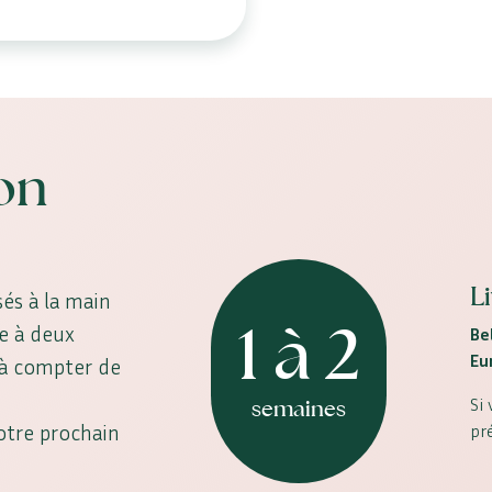
son
L
és à la main
1 à 2
ne à deux
Be
Eu
, à compter de
Si
semaines
votre prochain
pr