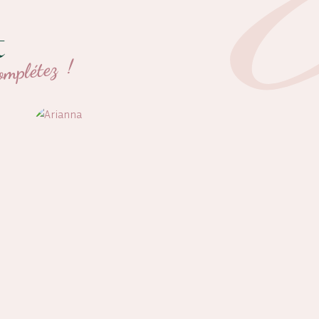
t
omplétez !