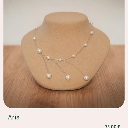
Aria
75,00
€